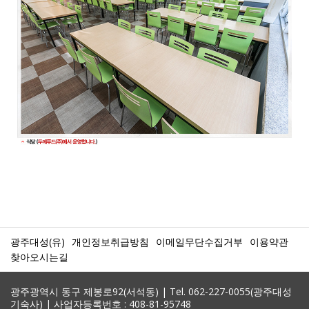
광주대성(유)
개인정보취급방침
이메일무단수집거부
이용약관
찾아오시는길
광주광역시 동구 제봉로92(서석동) | Tel. 062-227-0055(광주대성
기숙사) | 사업자등록번호 : 408-81-95748